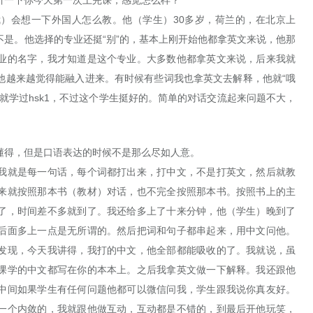
听一下你今天第一次上完课，感觉怎么样？
）会想一下外国人怎么教。他（学生）30多岁，荷兰的，在北京上
是。他选择的专业还挺“别”的，基本上刚开始他都拿英文来说，他那
业的名字，我才知道是这个专业。大多数他都拿英文来说，后来我就
他越来越觉得能融入进来。有时候有些词我也拿英文去解释，他就“哦
就学过hsk1，不过这个学生挺好的。简单的对话交流起来问题不大，
懂得，但是口语表达的时候不是那么尽如人意。
我就是每一句话，每个词都打出来，打中文，不是打英文，然后就教
来就按照那本书（教材）对话，也不完全按照那本书。按照书上的主
了，时间差不多就到了。我还给多上了十来分钟，他（学生）晚到了
后面多上一点是无所谓的。然后把词和句子都串起来，用中文问他。
发现，今天我讲得，我打的中文，他全部都能吸收的了。我就说，虽
课学的中文都写在你的本本上。之后我拿英文做一下解释。我还跟他
中间如果学生有任何问题他都可以微信问我，学生跟我说你真友好。
一个内敛的，我就跟他做互动，互动都是不错的，到最后开他玩笑，