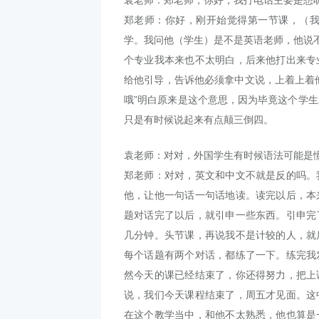
袁老师：郑老师，你好，我打电话主要是想
郑老师：你好，刚开始觉得第一节课，（我
学。我问他（学生）是不是英语老师，他说不
个专业我本来也不太明白，后来他打出来专
给他引导，告诉他必须拿中文说，上着上着
哦”明白原来是这个意思，因为毕竟这个学生
只是有时候说起来有点颠三倒四。
袁老师：对对，外国学生有时候语法可能是
郑老师：对对，英文和中文不就是反的吗。
他，让他一句话一句话地读。读完以后，本
题对话完了以后，就引申一些东西。引申完
几分钟。头节课，再说我不是计较的人，就
每个话题有两个对话，都练了一下。练完我
然今天的课已经结束了，你还得努力，把上
说，我们今天课程结束了，周五才见面。这
在这个教学当中，和他不太熟悉，他也算是